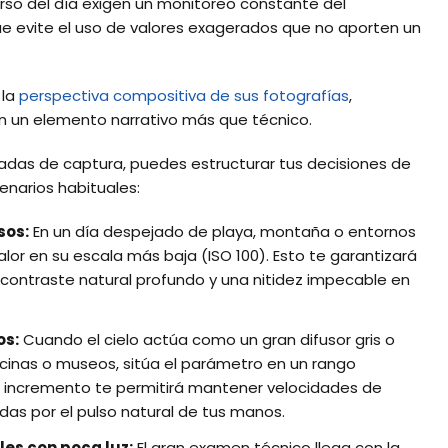
rso del día exigen un monitoreo constante del
que evite el uso de valores exagerados que no aporten un
 la
perspectiva compositiva de sus fotografías
,
en un elemento narrativo más que técnico.
adas de captura, puedes estructurar tus decisiones de
enarios habituales:
sos:
En un día despejado de playa, montaña o entornos
lor en su escala más baja (ISO 100). Esto te garantizará
n contraste natural profundo y una nitidez impecable en
os:
Cuando el cielo actúa como un gran difusor gris o
ficinas o museos, sitúa el parámetro en un rango
te incremento te permitirá mantener velocidades de
das por el pulso natural de tus manos.
es con poca luz:
El gran examen técnico llega con la