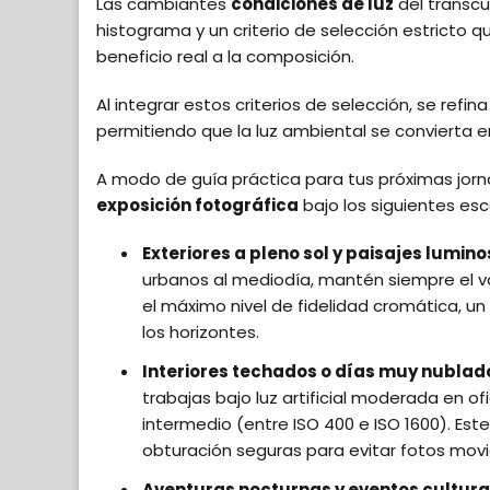
Las cambiantes
condiciones de luz
del transcu
histograma y un criterio de selección estricto 
beneficio real a la composición.
Al integrar estos criterios de selección, se refina
permitiendo que la luz ambiental se convierta 
A modo de guía práctica para tus próximas jorn
exposición fotográfica
bajo los siguientes esc
Exteriores a pleno sol y paisajes lumino
urbanos al mediodía, mantén siempre el va
el máximo nivel de fidelidad cromática, u
los horizontes.
Interiores techados o días muy nublad
trabajas bajo luz artificial moderada en o
intermedio (entre ISO 400 e ISO 1600). Es
obturación seguras para evitar fotos movi
Aventuras nocturnas y eventos cultural