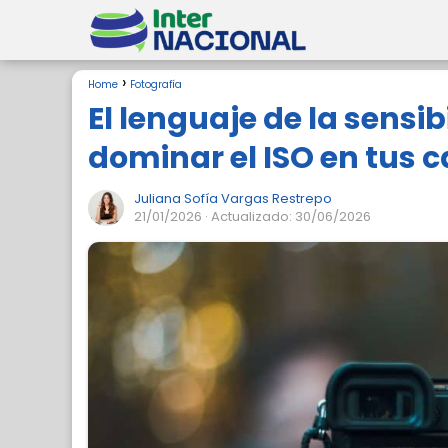
Home
Fotografía
El lenguaje de la sensi
dominar el ISO en tus 
Juliana Sofía Vargas Restrepo
21/01/2026
· Actualizado: 30/06/2026