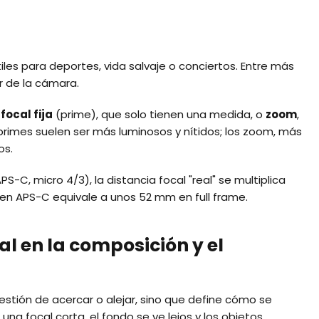
iles para deportes, vida salvaje o conciertos. Entre más
or de la cámara.
focal fija
(prime), que solo tienen una medida, o
zoom
,
primes suelen ser más luminosos y nítidos; los zoom, más
os.
C, micro 4/3), la distancia focal "real" se multiplica
 en APS-C equivale a unos 52 mm en full frame.
al en la composición y el
estión de acercar o alejar, sino que define cómo se
una focal corta, el fondo se ve lejos y los objetos