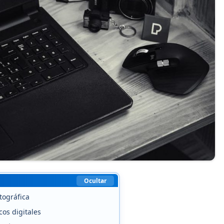
Ocultar
tográfica
cos digitales