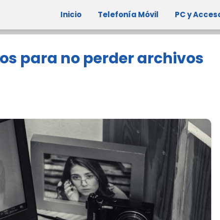
Inicio
Telefonía Móvil
PC y Acces
os para no perder archivos