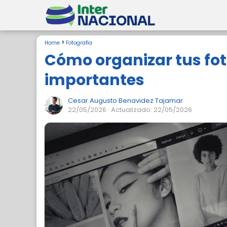
Home
Fotografía
Cómo organizar tus fot
importantes
Cesar Augusto Benavidez Tajamar
22/05/2026
· Actualizado: 22/05/2026