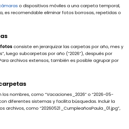
cámaras
o dispositivos móviles a una carpeta temporal,
a, es recomendable eliminar fotos borrosas, repetidas o
tas
 fotos
consiste en jerarquizar las carpetas por año, mes y
os”, luego subcarpetas por año (“2026”), después por
Para archivos extensos, también es posible agrupar por
 carpetas
 en los nombres, como “Vacaciones_2026” o “2026-05-
n diferentes sistemas y facilita búsquedas. Incluir la
 los archivos, como “20260521_CumpleañosPaula_01.jpg”,