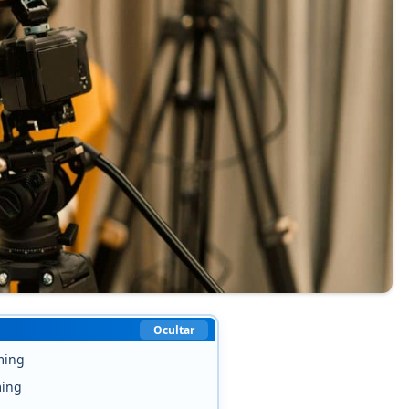
Ocultar
ming
ming