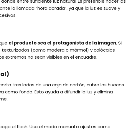
nde entre suficiente luz natural. Es preferible hacer las
nte la llamada “hora dorada”, ya que la luz es suave y
cesivos.
 que
el producto sea el protagonista de la imagen
. Si
s texturizados (como madera o mármol) y colócalos
os extremos no sean visibles en el encuadre.
al)
 corta tres lados de una caja de cartón, cubre los huecos
a como fondo. Esto ayuda a difundir la luz y elimina
rme.
apaga el flash. Usa el modo manual o ajustes como