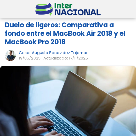
Duelo de ligeros: Comparativa a
fondo entre el MacBook Air 2018 y el
MacBook Pro 2018
Cesar Augusto Benavidez Tajamar
19/05/2025
· Actualizado: 17/11/2025