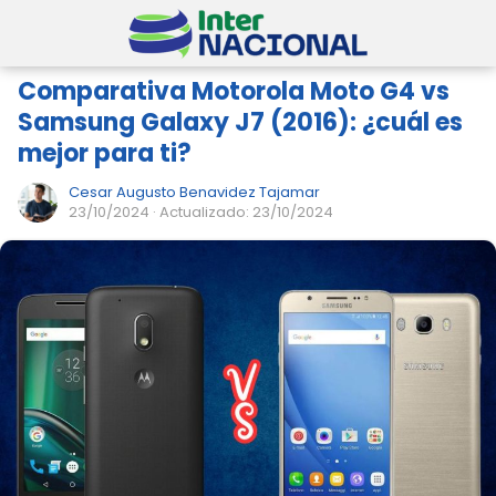
Comparativa Motorola Moto G4 vs
Samsung Galaxy J7 (2016): ¿cuál es
mejor para ti?
Cesar Augusto Benavidez Tajamar
23/10/2024
· Actualizado: 23/10/2024